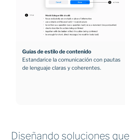
mensajes de ayuda, cada texto es
conciso y útil.
Las reglas de tono, terminología y
estilo alinean el contenido con las
expectativas de los usuarios.
Una comunicación clara reduce la
confusión y genera confianza.
Guías de estilo de contenido
H
Estandarice la comunicación con pautas
P
de lenguaje claras y coherentes.
d
r
a
Diseñando soluciones que